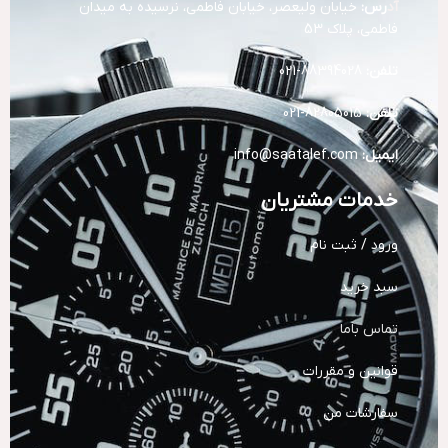
آد
رس:
خیابان ولیعصر، خیابان فاطمی، نرسیده به میدان
فاطمی، پلاک 53
تلفن:
88394028-021
تلفن:
82805015-021
ایمیل:
info@saatalef.com
خدمات مشتریان
ورود / ثبت نام
سبد خرید
تماس باما
قوانین و مقررات
سفارشات من