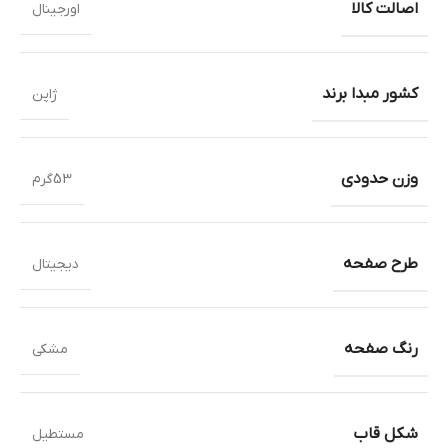
اصالت کالا
اورجینال
کشور مبدا برند
ژاپن
وزن حدودی
53گرم
طرح صفحه
دیجیتال
رنگ صفحه
مشکی
شکل قاب
مستطیل