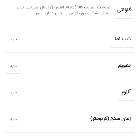
ضمانت اصالت کالا (مادام العمر )/ 1سال ضمانت بین
گارانتی
المللی شرکت پوزیترون یا زمان داران پارس
شب نما
ندارد
تقویم
دارد
آلارم
دارد
زمان سنج (کرنومتر)
دارد