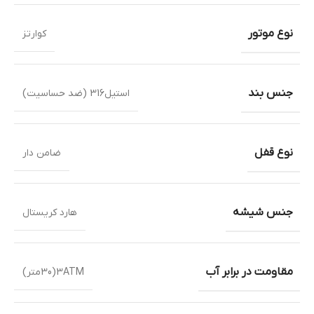
نوع موتور
کوارتز
جنس بند
استیل316 (ضد حساسیت)
نوع قفل
ضامن دار
جنس شیشه
هارد کریستال
مقاومت در برابر آب
3ATM(30متر)