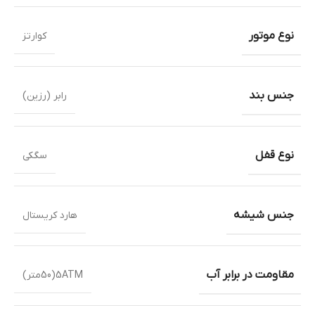
نوع موتور
کوارتز
جنس بند
رابر (رزین)
نوع قفل
سگکی
جنس شیشه
هارد کریستال
مقاومت در برابر آب
5ATM(50متر)