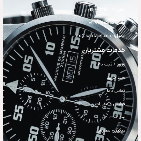
تلفن:
88394028-021
تلفن:
82805015-021
ایمیل:
info@saatalef.com
خدمات مشتریان
ورود / ثبت نام
سبد خرید
تماس باما
قوانین و مقررات
سفارشات من
پیگیری سفارش