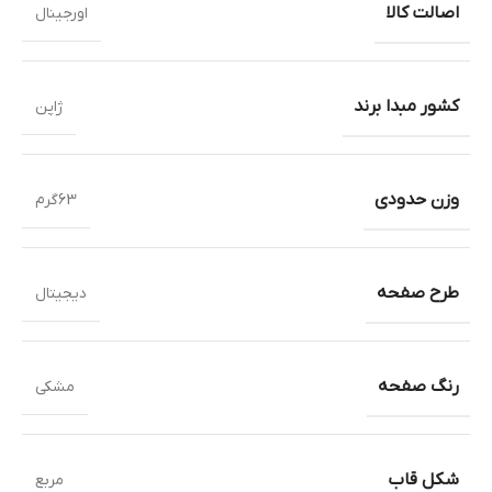
اصالت کالا
اورجینال
کشور مبدا برند
ژاپن
وزن حدودی
63گرم
طرح صفحه
دیجیتال
رنگ صفحه
مشکی
شکل قاب
مربع