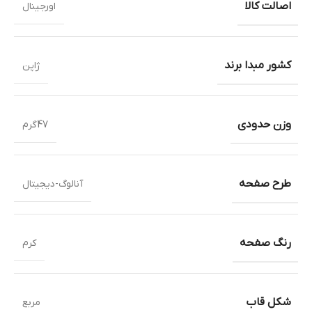
اصالت کالا
اورجینال
کشور مبدا برند
ژاپن
وزن حدودی
47گرم
طرح صفحه
آنالوگ-دیجیتال
رنگ صفحه
کرم
شکل قاب
مربع