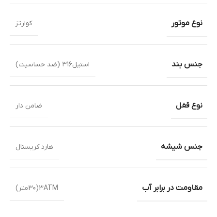
نوع موتور
کوارتز
جنس بند
استیل316 (ضد حساسیت)
نوع قفل
ضامن دار
جنس شیشه
هارد کریستال
مقاومت در برابر آب
3ATM(30متر)