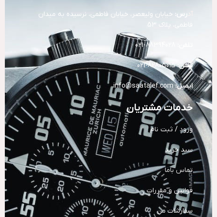
آد
رس:
خیابان ولیعصر، خیابان فاطمی، نرسیده به میدان
فاطمی، پلاک 53
تلفن:
88394028-021
تلفن:
82805015-021
ایمیل:
info@saatalef.com
خدمات مشتریان
ورود / ثبت نام
سبد خرید
تماس باما
قوانین و مقررات
سفارشات من