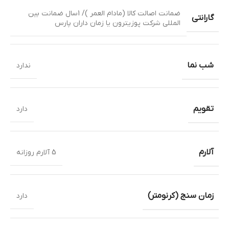
ضمانت اصالت کالا (مادام العمر )/ 1سال ضمانت بین
گارانتی
المللی شرکت پوزیترون یا زمان داران پارس
شب نما
ندارد
تقویم
دارد
آلارم
5 آلارم روزانه
زمان سنج (کرنومتر)
دارد