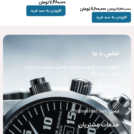
7,480,000
تومان
8,600,000
تومان
9,130,000
تومان
افزودن به سبد خرید
افزودن به سبد خرید
تماس با ما
آد
رس:
خیابان ولیعصر، خیابان فاطمی، نرسیده به میدان
فاطمی، پلاک 53
تلفن:
88394028-021
تلفن:
82805015-021
ایمیل:
info@saatalef.com
خدمات مشتریان