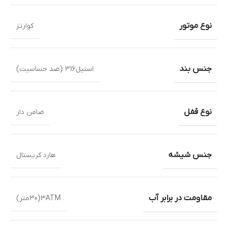
نوع موتور
کوارتز
جنس بند
استیل316 (ضد حساسیت)
نوع قفل
ضامن دار
جنس شیشه
هارد کریستال
مقاومت در برابر آب
3ATM(30متر)