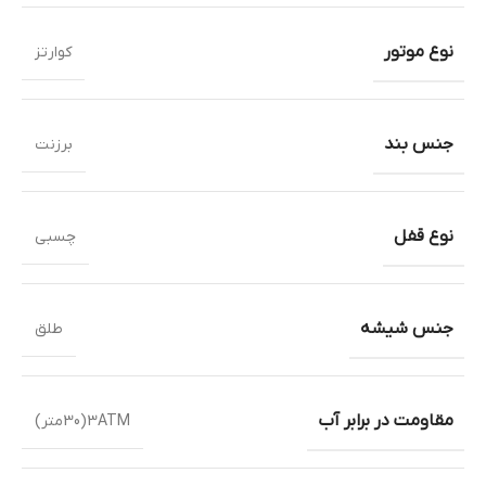
نوع موتور
کوارتز
جنس بند
برزنت
نوع قفل
چسبی
جنس شیشه
طلق
مقاومت در برابر آب
3ATM(30متر)