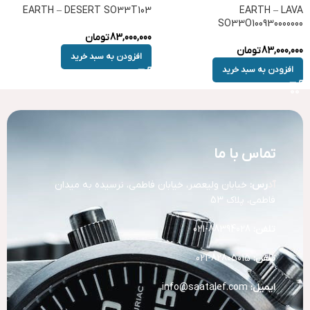
EARTH – DESERT SO33T103
EARTH – LAVA
SO33O100930000000
83,000,000
تومان
83,000,000
تومان
افزودن به سبد خرید
افزودن به سبد خرید
تماس با ما
آد
رس:
خیابان ولیعصر، خیابان فاطمی، نرسیده به میدان
فاطمی، پلاک 53
تلفن:
88394028-021
تلفن:
82805015-021
ایمیل:
info@saatalef.com