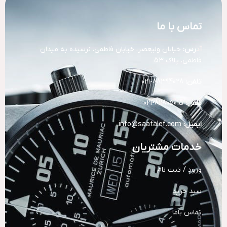
تماس با ما
آد
رس:
خیابان ولیعصر، خیابان فاطمی، نرسیده به میدان
فاطمی، پلاک 53
تلفن:
88394028-021
تلفن:
82805015-021
ایمیل:
info@saatalef.com
خدمات مشتریان
ورود / ثبت نام
سبد خرید
تماس باما