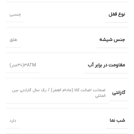
نوع قفل
چسبی
جنس شیشه
طلق
مقاومت در برابر آب
3ATM(30متر)
ضمانت اصالت کالا (مادام العمر) / یک سال گارانتی بین
گارانتی
المللی
شب نما
دارد