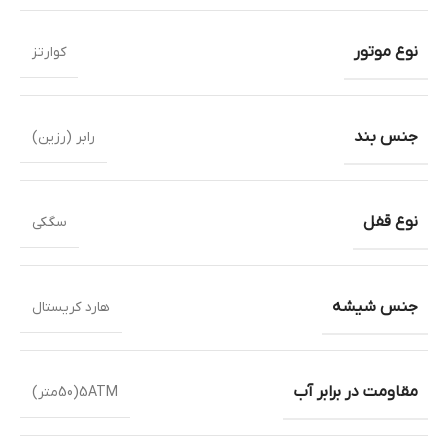
نوع موتور
کوارتز
جنس بند
رابر (رزین)
نوع قفل
سگکی
جنس شیشه
هارد کریستال
مقاومت در برابر آب
5ATM(50متر)