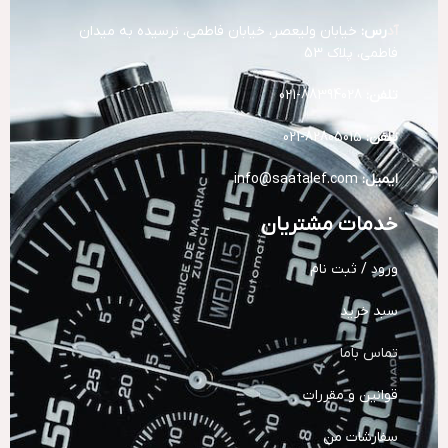
آد
رس:
خیابان ولیعصر، خیابان فاطمی، نرسیده به میدان
فاطمی، پلاک 53
تلفن:
88394028-021
تلفن:
82805015-021
ایمیل:
info@saatalef.com
خدمات مشتریان
ورود / ثبت نام
سبد خرید
تماس باما
قوانین و مقررات
سفارشات من