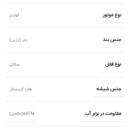
نوع موتور
کوارتز
جنس بند
رابر (رزین)
نوع قفل
سگکی
جنس شیشه
هارد کریستال
مقاومت در برابر آب
5ATM(50متر)