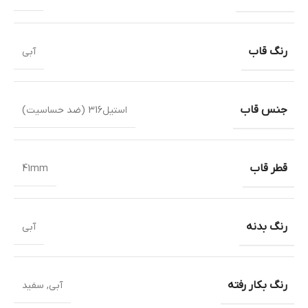
رنگ قاب
آبی
جنس قاب
استیل316 (ضد حساسیت)
قطر قاب
41mm
رنگ بدنه
آبی
رنگ بکار رفته
آبی
,
سفید