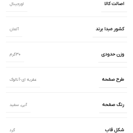
اصالت کالا
اورجینال
کشور مبدا برند
آلمان
وزن حدودی
30گرم
طرح صفحه
عقربه ای-آنالوگ
رنگ صفحه
آبی
,
سفید
شکل قاب
گرد