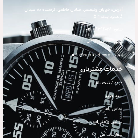
آد
رس:
خیابان ولیعصر، خیابان فاطمی، نرسیده به میدان
فاطمی، پلاک 53
تلفن:
88394028-021
تلفن:
82805015-021
ایمیل:
info@saatalef.com
خدمات مشتریان
ورود / ثبت نام
سبد خرید
تماس باما
قوانین و مقررات
سفارشات من