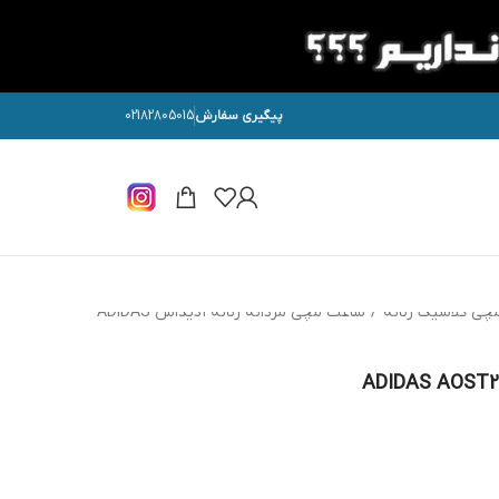
پیگیری سفارش
02182805015
چی کلاسیک زنانه
/
ساعت مچی مردانه زنانه آدیداس ADIDAS