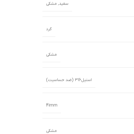
سفید
,
مشکی
گرد
مشکی
استیل316 (ضد حساسیت)
41mm
مشکی