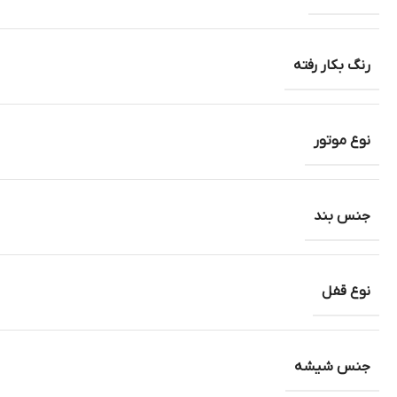
رنگ بکار رفته
نوع موتور
جنس بند
نوع قفل
جنس شیشه