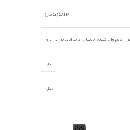
5ATM(50متر)
ران تایم وارد کننده انحصاری برند آدیداس در ایران
دارد
ندارد