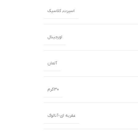
اسپرت
,
کلاسیک
اورجینال
آلمان
30گرم
عقربه ای-آنالوگ