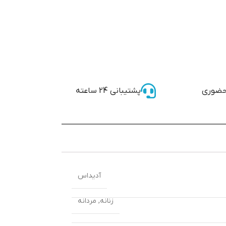
حضوری
پشتیبانی 24 ساعته
آدیداس
زنانه
,
مردانه