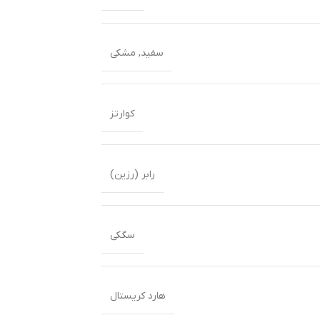
سفید
,
مشکی
کوارتز
رابر (رزین)
سگکی
هارد کریستال