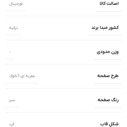
اصالت کالا
اورجینال
کشور مبدا برند
ترکیه
وزن حدودی
–
طرح صفحه
عقربه ای-آنالوگ
رنگ صفحه
سبز
شکل قاب
گرد