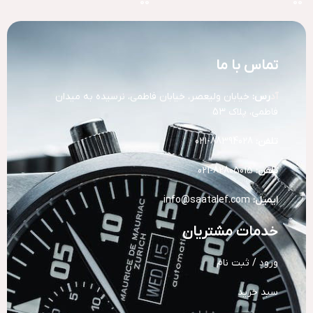
تماس با ما
آد
رس:
خیابان ولیعصر، خیابان فاطمی، نرسیده به میدان
فاطمی، پلاک 53
تلفن:
88394028-021
تلفن:
82805015-021
ایمیل:
info@saatalef.com
خدمات مشتریان
ورود / ثبت نام
سبد خرید