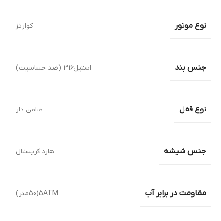
نوع موتور
کوارتز
جنس بند
استیل316 (ضد حساسیت)
نوع قفل
ضامن دار
جنس شیشه
هارد کریستال
مقاومت در برابر آب
5ATM(50متر)