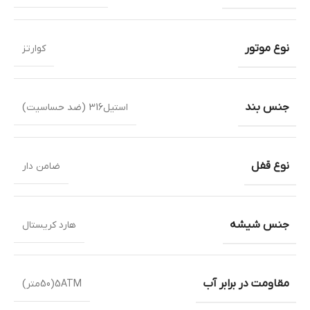
نوع موتور
کوارتز
جنس بند
استیل316 (ضد حساسیت)
نوع قفل
ضامن دار
جنس شیشه
هارد کریستال
مقاومت در برابر آب
5ATM(50متر)