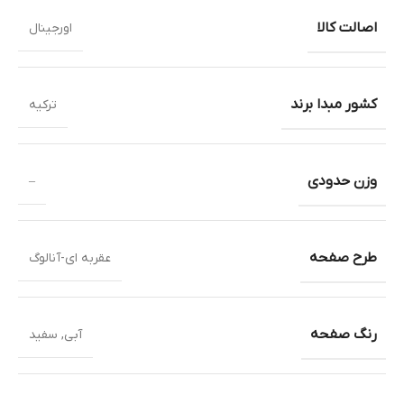
اصالت کالا
اورجینال
کشور مبدا برند
ترکیه
وزن حدودی
–
طرح صفحه
عقربه ای-آنالوگ
رنگ صفحه
آبی
,
سفید