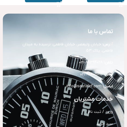
تماس با ما
آد
رس:
خیابان ولیعصر، خیابان فاطمی، نرسیده به میدان
فاطمی، پلاک 53
تلفن:
88394028-021
تلفن:
82805015-021
ایمیل:
info@saatalef.com
خدمات مشتریان
ورود / ثبت نام
سبد خرید