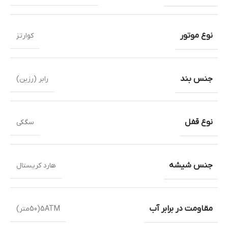
نوع موتور
کوارتز
جنس بند
رابر (رزین)
نوع قفل
سگکی
جنس شیشه
هارد کریستال
مقاومت در برابر آب
5ATM(50متر)