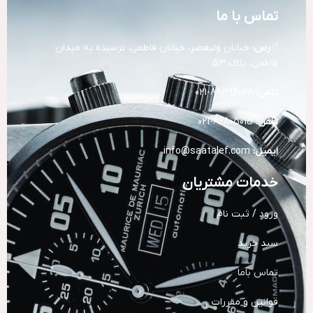
تماس با ما
آد
رس:
خیابان ولیعصر، خیابان فاطمی، نرسیده به میدان
فاطمی، پلاک 53
تلفن:
88394028-021
تلفن:
82805015-021
ایمیل:
info@saatalef.com
خدمات مشتریان
ورود / ثبت نام
سبد خرید
تماس باما
قوانین و مقررات