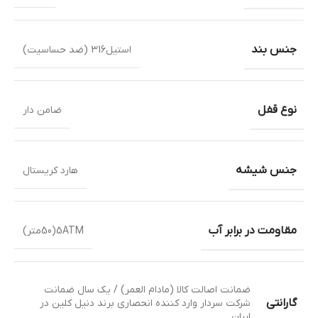
جنس بند
استیل316 (ضد حساسیت)
نوع قفل
ضامن دار
جنس شیشه
هارد کریستال
مقاومت در برابر آب
5ATM(50متر)
ضمانت اصالت کالا (مادام العمر) / یک سال ضمانت
گارانتی
شرکت سردار وارد کننده انحصاری برند دنیل کلین در
ایران