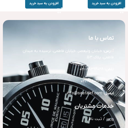
افزودن به سبد خرید
افزودن به سبد خرید
تماس با ما
آد
رس:
خیابان ولیعصر، خیابان فاطمی، نرسیده به میدان
فاطمی، پلاک 53
تلفن:
88394028-021
تلفن:
82805015-021
ایمیل:
info@saatalef.com
خدمات مشتریان
ورود / ثبت نام