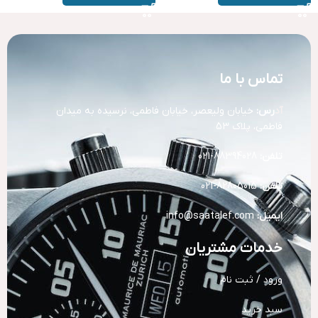
تماس با ما
آد
رس:
خیابان ولیعصر، خیابان فاطمی، نرسیده به میدان
فاطمی، پلاک 53
تلفن:
88394028-021
تلفن:
82805015-021
ایمیل:
info@saatalef.com
خدمات مشتریان
ورود / ثبت نام
سبد خرید