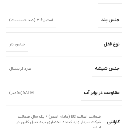
جنس بند
استیل316 (ضد حساسیت)
نوع قفل
ضامن دار
جنس شیشه
هارد کریستال
مقاومت در برابر آب
5ATM(50متر)
ضمانت اصالت کالا (مادام العمر) / یک سال ضمانت
گارانتی
شرکت سردار وارد کننده انحصاری برند دنیل کلین در
ایران