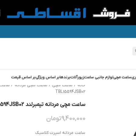
ری
ساعت مچی
لوازم جانبی ساعت
زیورآلات
برندها
بر اساس ویژگی
بر اساس قیمت
خانه
/
ساعت مچی
/
ساعت مچی مردانه
/
ساعت 
TBL15594JSB02
ساعت مچی مردانه تیمبرلند TIMBERLAND TBL15594JSB02
9,400,000
تومان
ساعت مردانه اسپرت کلاسیک