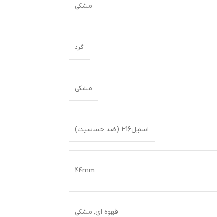
مشکی
گرد
مشکی
استیل316 (ضد حساسیت)
44mm
قهوه ای
,
مشکی