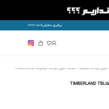
پیگیری سفارش
02182805015
مچی مردانه کلاسیک
/
ساعت مچی مردانه تیمبرلند TIMBERLAND