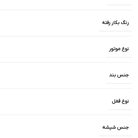
رنگ بکار رفته
نوع موتور
جنس بند
نوع قفل
جنس شیشه