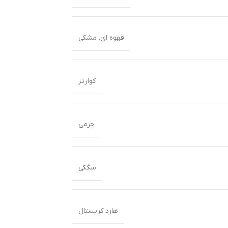
قهوه ای
,
مشکی
کوارتز
چرمی
سگکی
هارد کریستال