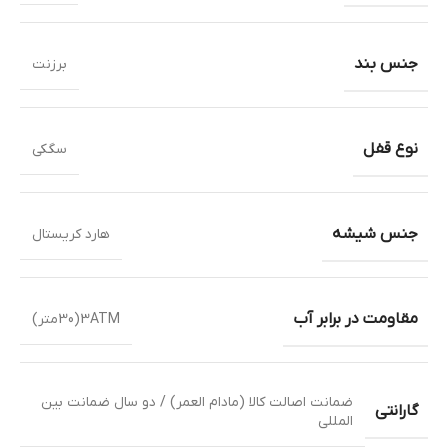
جنس بند
برزنت
نوع قفل
سگکی
جنس شیشه
هارد کریستال
مقاومت در برابر آب
3ATM(30متر)
ضمانت اصالت کالا (مادام العمر) / دو سال ضمانت بین
گارانتی
المللی