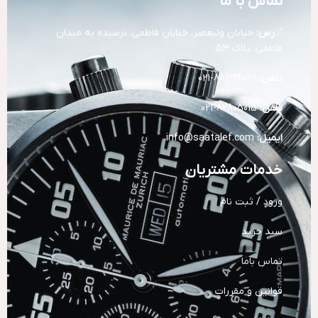
تماس با ما
آد
رس:
خیابان ولیعصر، خیابان فاطمی، نرسیده به میدان
فاطمی، پلاک 53
تلفن:
88394028-021
تلفن:
82805015-021
ایمیل:
info@saatalef.com
خدمات مشتریان
ورود / ثبت نام
سبد خرید
تماس باما
قوانین و مقررات