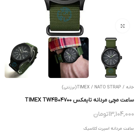
بزرگنمایی تصویر
خانه
/
NATO STRAP(برزنتی)
/
TIMEX
ساعت مچی مردانه تایمکس TIMEX TW4B04700
13,104,000
تومان
ساعت مردانه اسپرت کلاسیک