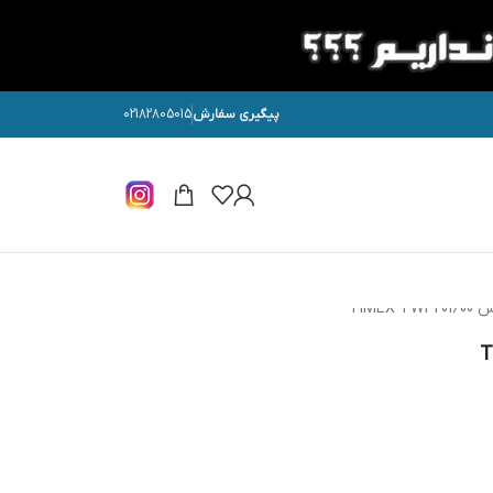
پیگیری سفارش
02182805015
TIME