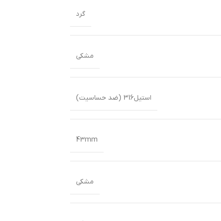
گرد
مشکی
استیل316 (ضد حساسیت)
43mm
مشکی