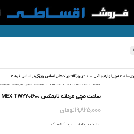
ری
ساعت مچی
لوازم جانبی ساعت
زیورآلات
برندها
بر اساس ویژگی
بر اساس قیمت
خانه
/
STANDARD
/
TIMEX
/
ساعت مچی مردانه تایمکس X TW2Y01600
ساعت مچی مردانه تایمکس TIMEX TW2Y01600
19,825,000
تومان
ساعت مردانه اسپرت کلاسیک