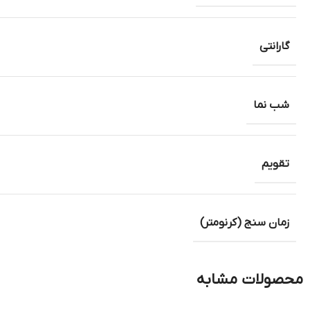
گارانتی
شب نما
تقویم
زمان سنج (کرنومتر)
محصولات مشابه