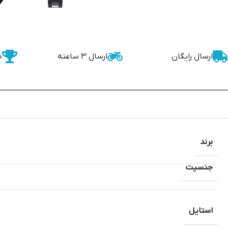
ارسال رایگان
ارسال 3 ساعته
ض
برند
جنسیت
استایل