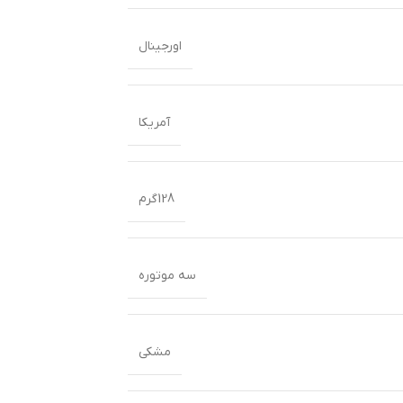
اورجینال
آمریکا
128گرم
سه موتوره
مشکی