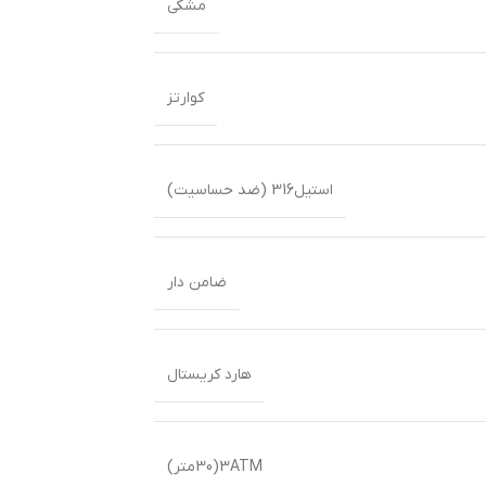
مشکی
کوارتز
استیل316 (ضد حساسیت)
ضامن دار
هارد کریستال
3ATM(30متر)