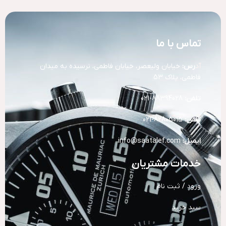
تماس با ما
آد
رس:
خیابان ولیعصر، خیابان فاطمی، نرسیده به میدان
فاطمی، پلاک 53
تلفن:
88394028-021
تلفن:
82805015-021
ایمیل:
info@saatalef.com
خدمات مشتریان
ورود / ثبت نام
سبد خرید