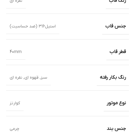
رنگ قاب
نقره ای
جنس قاب
استیل316 (ضد حساسیت)
قطر قاب
40mm
رنگ بکار رفته
سبز
,
قهوه ای
,
نقره ای
نوع موتور
کوارتز
جنس بند
چرمی