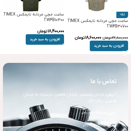
ساعت مچی مردانه تایمکس TIMEX
-18%
TW4B10300
ساعت مچی مردانه تایمکس TIMEX
TW4B30700
18,400,000
تومان
18,600,000
تومان
22,800,000
تومان
افزودن به سبد خرید
افزودن به سبد خرید
تماس با ما
آد
رس:
خیابان ولیعصر، خیابان فاطمی، نرسیده به میدان
فاطمی، پلاک 53
تلفن:
88394028-021
تلفن:
82805015-021