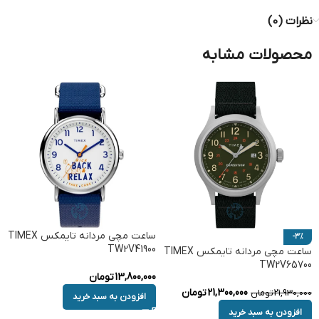
نظرات (0)
محصولات مشابه
ساعت مچی مردانه تایمکس TIMEX
-3%
TW2V41900
ساعت مچی مردانه تایمکس TIMEX
TW2V65700
13,800,000
تومان
21,300,000
تومان
21,930,000
تومان
افزودن به سبد خرید
افزودن به سبد خرید