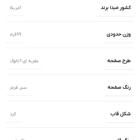
کشور مبدا برند
آمریکا
وزن حدودی
89گرم
طرح صفحه
عقربه ای-آنالوگ
رنگ صفحه
سبز
,
قرمز
شکل قاب
گرد