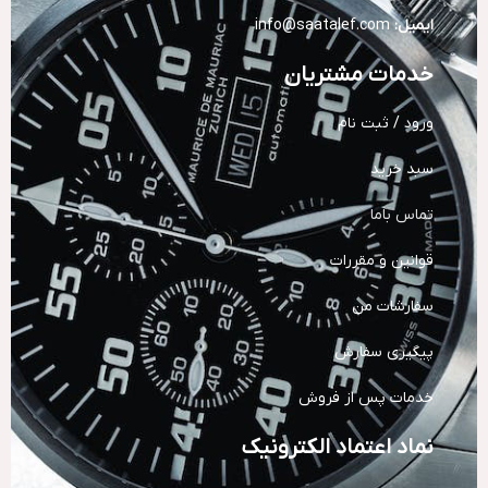
ایمیل:
info@saatalef.com
خدمات مشتریان
ورود / ثبت نام
سبد خرید
تماس باما
قوانین و مقررات
سفارشات من
پیگیری سفارش
خدمات پس از فروش
نماد اعتماد الکترونیک