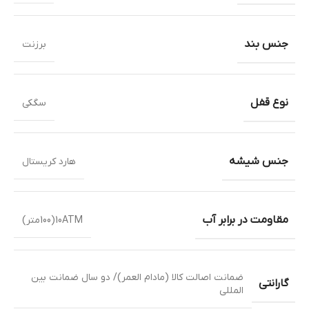
جنس بند
برزنت
نوع قفل
سگکی
جنس شیشه
هارد کریستال
مقاومت در برابر آب
10ATM(100متر)
ضمانت اصالت کالا (مادام العمر)/ دو سال ضمانت بین
گارانتی
المللی