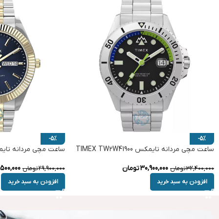
-5%
-5%
ساعت مچی مردانه تایمکس TIMEX TW2W41900
ساعت مچی مردانه تایمکس W2V17500
30,900,000
تومان
500,000
32,400,000
تومان
29,900,000
تومان
افزودن به سبد خرید
افزودن به سبد خرید