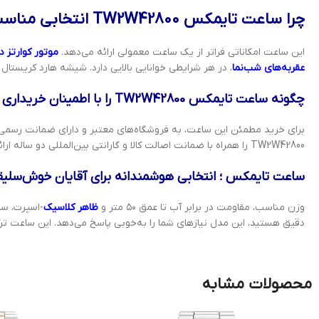
چرا ساعت تایمکس TW2W42800 انتخابی مناسب است؟
این ساعت امکاناتی فراتر از یک ساعت معمولی ارائه می‌دهد.
موتور کوارتز د
عقربه‌های شب‌نما
، در هر شرایطی خوانایی بالایی دارد. شیشه هارد کریستا
چگونه ساعت تایمکس TW2W42800 را با اطمینان خریداری کنید؟
برای خرید مطمئن این ساعت، به فروشگاه‌های معتبر و دارای ضمانت رسمی
TW2W42800 را همراه با ضمانت اصالت کالا و گارانتی بین‌المللی دو ساله ارائه می‌دهد. همچنین، با خرید از فروشگاه ساعت الف، امکان مشاهده محصول از نزدیک و بررسی جزئیات نیز وجود دارد.
ساعت تایمکس ؛ انتخابی هوشمندانه برای آقایان خوش‌سلیق
وزن مناسب، مقاومت در برابر آب تا عمق ۵۰ متر و
ظاهر کلاسیک
-اسپرت، سا
دقیق هستید، این مدل نیازهای شما را به‌خوبی پاسخ می‌دهد. این ساعت ترکیبی 
محصولات مشابه