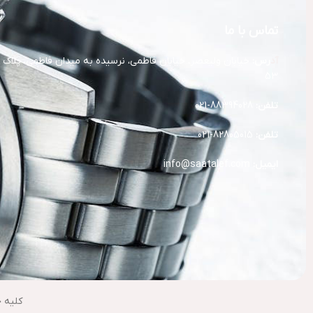
تماس با ما
آد
رس:
خیابان ولیعصر، خیابان فاطمی، نرسیده به میدان فاطمی، پلاک
53
تلفن:
88394028-021
تلفن:
82805015-021
ایمیل:
info@saatalef.com
کلیه 