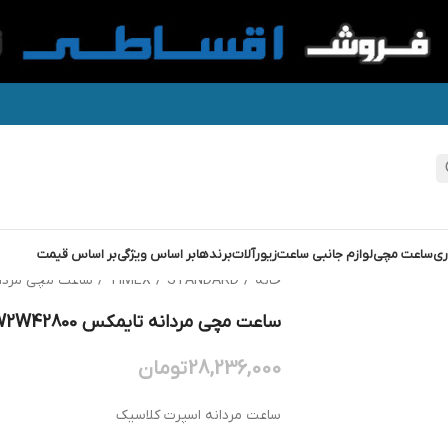
ری
ساعت مچی
لوازم جانبی ساعت
زیورآلات
برندها
بر اساس ویژگی
بر اساس قیمت
خانه
/
STANDARD
/
TIMEX
/
ساعت مچی مردانه تایمکس
ساعت مچی مردانه تایمکس TIMEX TW2W42800
28,236,000
تومان
ساعت مردانه اسپرت کلاسیک