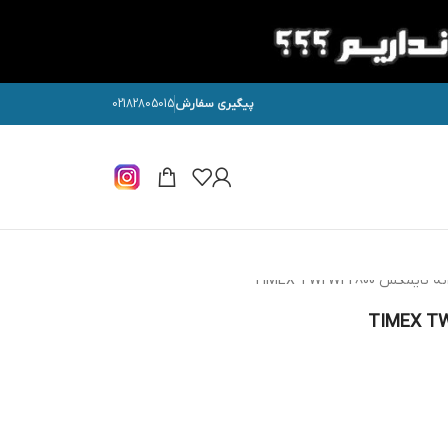
پیگیری سفارش
02182805015
 TIMEX TW2W42800