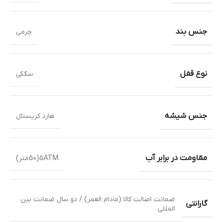
جنس بند
چرمی
نوع قفل
سگکی
جنس شیشه
هارد کریستال
مقاومت در برابر آب
5ATM(50متر)
ضمانت اصالت کالا (مادام العمر) / دو سال ضمانت بین
گارانتی
المللی