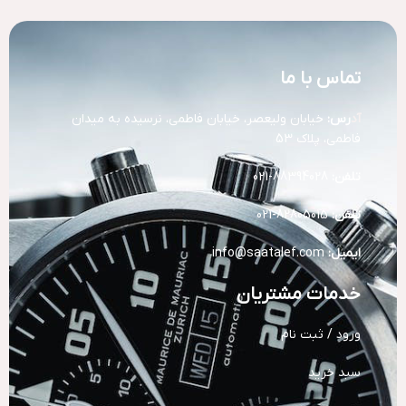
تماس با ما
آد
رس:
خیابان ولیعصر، خیابان فاطمی، نرسیده به میدان
فاطمی، پلاک 53
تلفن:
88394028-021
تلفن:
82805015-021
ایمیل:
info@saatalef.com
خدمات مشتریان
ورود / ثبت نام
سبد خرید