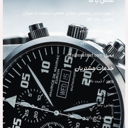
تماس با ما
آد
رس:
خیابان ولیعصر، خیابان فاطمی، نرسیده به میدان
فاطمی، پلاک 53
تلفن:
88394028-021
تلفن:
82805015-021
ایمیل:
info@saatalef.com
خدمات مشتریان
ورود / ثبت نام
سبد خرید
تماس باما
قوانین و مقررات