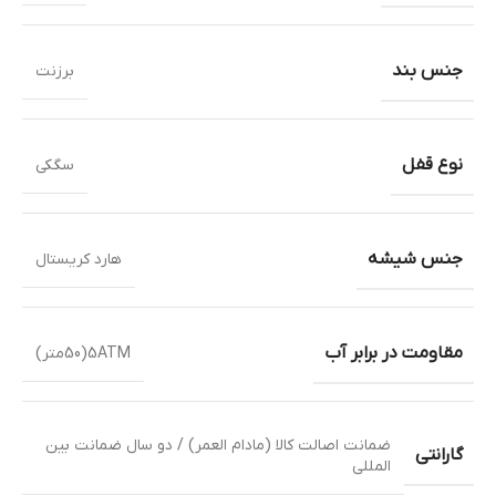
جنس بند
برزنت
نوع قفل
سگکی
جنس شیشه
هارد کریستال
مقاومت در برابر آب
5ATM(50متر)
ضمانت اصالت کالا (مادام العمر) / دو سال ضمانت بین
گارانتی
المللی