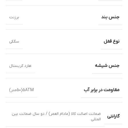
جنس بند
برزنت
نوع قفل
سگکی
جنس شیشه
هارد کریستال
مقاومت در برابر آب
5ATM(50متر)
ضمانت اصالت کالا (مادام العمر) / دو سال ضمانت بین
گارانتی
المللی