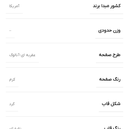
کشور مبدا برند
آمریکا
وزن حدودی
–
طرح صفحه
عقربه ای-آنالوگ
رنگ صفحه
کرم
شکل قاب
گرد
رنگ قاب
نقره ای