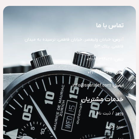
تماس با ما
آد
رس:
خیابان ولیعصر، خیابان فاطمی، نرسیده به میدان
فاطمی، پلاک 53
تلفن:
88394028-021
تلفن:
82805015-021
ایمیل:
info@saatalef.com
خدمات مشتریان
ورود / ثبت نام
سبد خرید