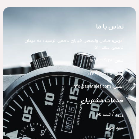
تماس با ما
آد
رس:
خیابان ولیعصر، خیابان فاطمی، نرسیده به میدان
فاطمی، پلاک 53
تلفن:
88394028-021
تلفن:
82805015-021
ایمیل:
info@saatalef.com
خدمات مشتریان
ورود / ثبت نام
سبد خرید