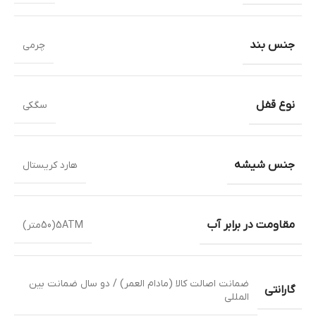
جنس بند
چرمی
نوع قفل
سگکی
جنس شیشه
هارد کریستال
مقاومت در برابر آب
5ATM(50متر)
ضمانت اصالت کالا (مادام العمر) / دو سال ضمانت بین
گارانتی
المللی