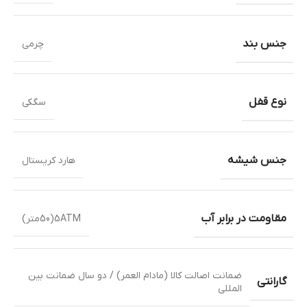
جنس بند
چرمی
نوع قفل
سگکی
جنس شیشه
هارد کریستال
مقاومت در برابر آب
5ATM(50متر)
ضمانت اصالت کالا (مادام العمر) / دو سال ضمانت بین
گارانتی
المللی