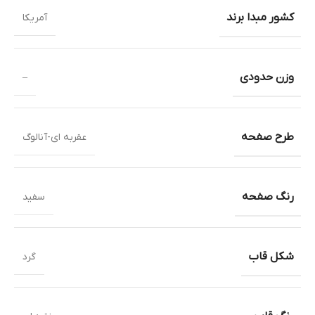
کشور مبدا برند
آمریکا
وزن حدودی
–
طرح صفحه
عقربه ای-آنالوگ
رنگ صفحه
سفید
شکل قاب
گرد