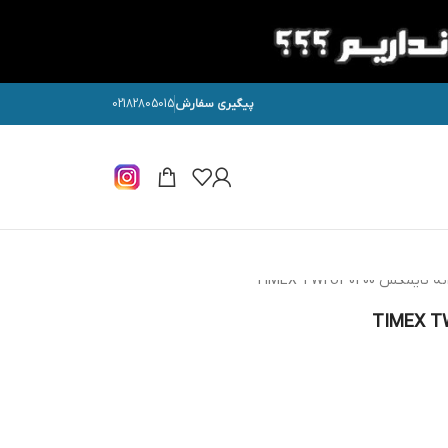
پیگیری سفارش
02182805015
 TIMEX TW2U30400