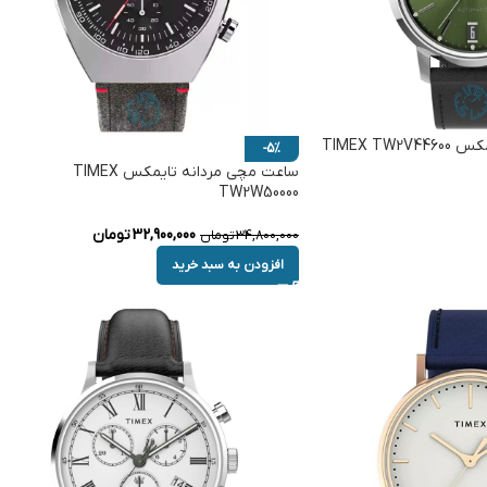
TIMEX T
-5%
ساعت مچی مردانه تایمکس TIMEX
TW2W50000
32,900,000
تومان
34,800,000
تومان
افزودن به سبد خرید