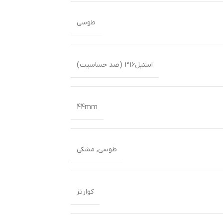
طوسی
استیل316 (ضد حساسیت)
44mm
طوسی
,
مشکی
کوارتز