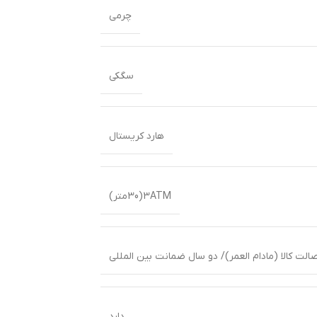
چرمی
سگکی
هارد کریستال
3ATM(30متر)
لت کالا (مادام العمر)/ دو سال ضمانت بین المللی
دارد