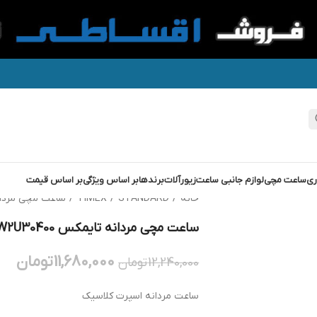
ری
ساعت مچی
لوازم جانبی ساعت
زیورآلات
برندها
بر اساس ویژگی
بر اساس قیمت
خانه
/
STANDARD
/
TIMEX
/
ساعت مچی مردانه تایمکس
ساعت مچی مردانه تایمکس TIMEX TW2U30400
11,680,000
تومان
12,240,000
تومان
ساعت مردانه اسپرت کلاسیک