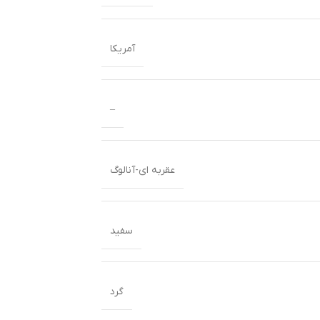
آمریکا
–
عقربه ای-آنالوگ
سفید
گرد