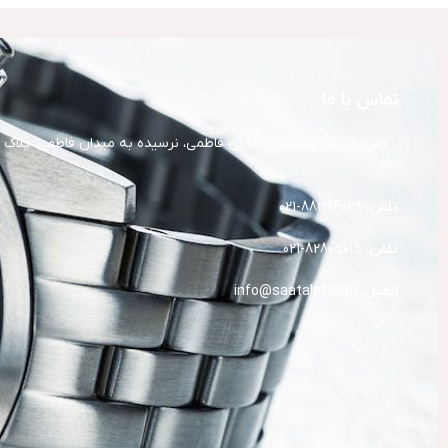
تماس با ما
آد
رس:
خیابان ولیعصر، خیابان فاطمی، نرسیده به میدان فاطمی، پلاک
53
تلفن:
88394028-021
تلفن:
82805015-021
ایمیل:
info@saatalef.com