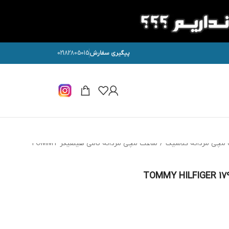
پیگیری سفارش
02182805015
مچی مردانه کلاسیک
/
ساعت مچی مردانه تامی هیلفیگر TOMMY