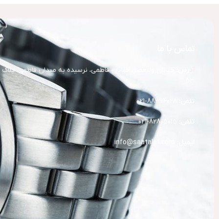
تماس با ما
آد
رس:
خیابان ولیعصر، خیابان فاطمی، نرسیده به میدان فاطمی، پلاک
53
تلفن:
88394028-021
تلفن:
82805015-021
ایمیل:
info@saatalef.com