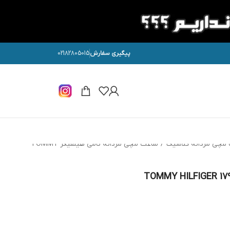
پیگیری سفارش
02182805015
مچی مردانه کلاسیک
/
ساعت مچی مردانه تامی هیلفیگر TOMMY