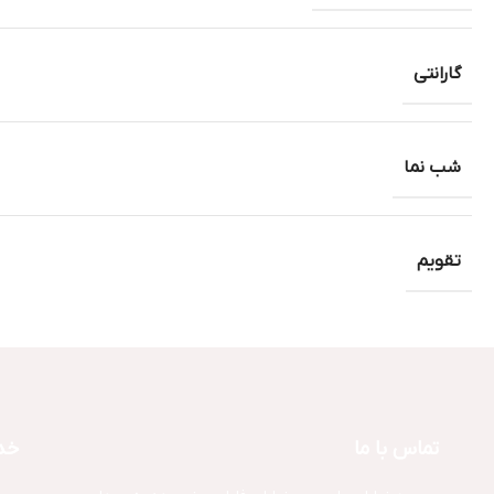
گارانتی
شب نما
تقویم
تماس با ما
خد