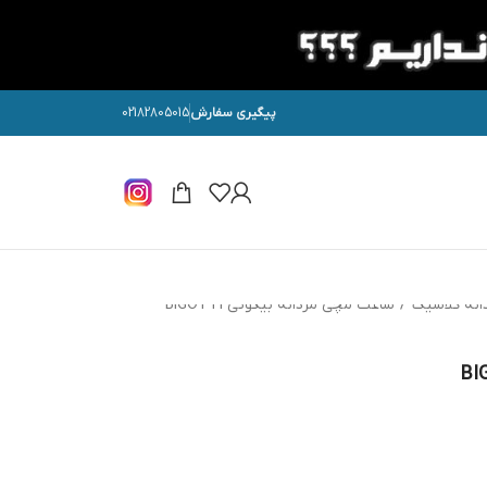
پیگیری سفارش
02182805015
انه کلاسیک
/
ساعت مچی مردانه بیگوتی BIGOTTI