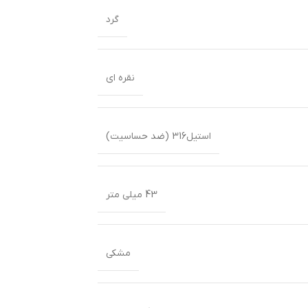
گرد
نقره ای
استیل316 (ضد حساسیت)
43 میلی متر
مشکی