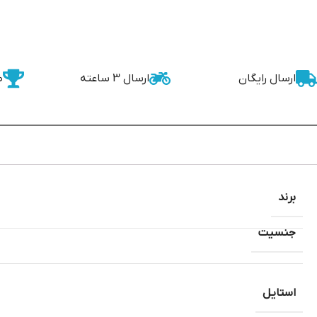
ارسال رایگان
ارسال 3 ساعته
ض
برند
جنسیت
استایل