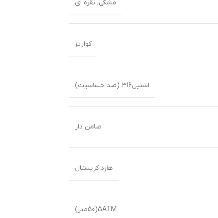
مشکی
,
نقره ای
کوارتز
استیل316 (ضد حساسیت)
ضامن دار
هارد کریستال
5ATM(50متر)