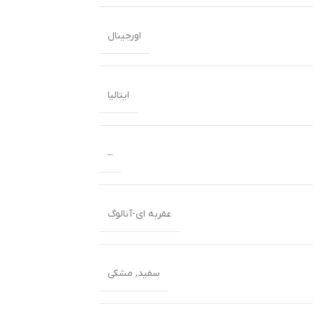
اورجینال
ایتالیا
–
عقربه ای-آنالوگ
سفید
,
مشکی