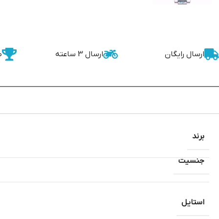
ارسال رایگان
ارسال 3 ساعته
ض
برند
جنسیت
استایل