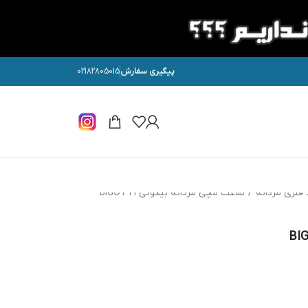
پیگیری سفارش
02182805015
فلزی مردانه
/
ساعت مچی مردانه بیگوتی BIGOTTI