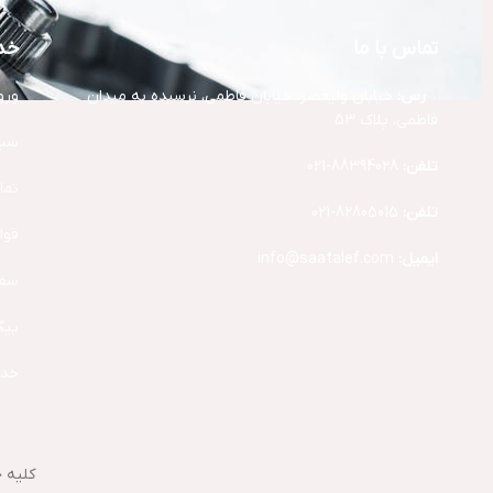
تماس با ما
خد
آد
رس:
خیابان ولیعصر، خیابان فاطمی، نرسیده به میدان
ورو
فاطمی، پلاک 53
سبد
تلفن:
88394028-021
تما
تلفن:
82805015-021
قوا
ایمیل:
info@saatalef.com
سفا
پیگ
خدم
کلیه 