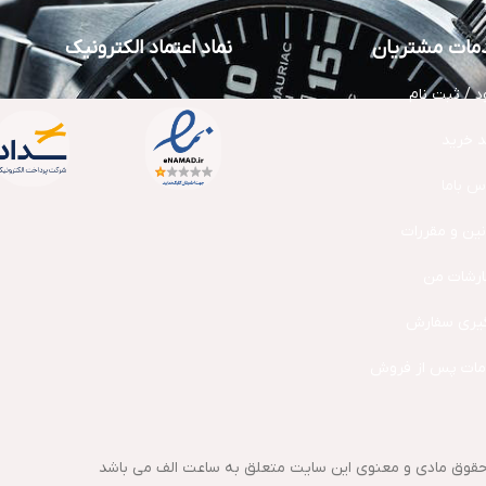
مات مشتریان
نماد اعتماد الکترونیک
د / ثبت نام
 خرید
س باما
نین و مقررات
رشات من
یری سفارش
ات پس از فروش
حقوق مادی و معنوی این سایت متعلق به ساعت الف می باشد