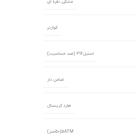
مشکی
,
نقره ای
کوارتز
استیل316 (ضد حساسیت)
ضامن دار
هارد کریستال
5ATM(50متر)