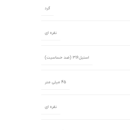
گرد
نقره ای
استیل316 (ضد حساسیت)
45 میلی متر
نقره ای