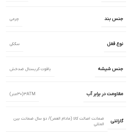
جنس بند
چرمی
نوع قفل
سگکی
جنس شیشه
یاقوت کریستال ضدخش
مقاومت در برابر آب
3ATM(30متر)
ضمانت اصالت کالا (مادام العمر)/ دو سال ضمانت بین
گارانتی
المللی