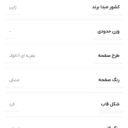
کشور مبدا برند
ژاپن
وزن حدودی
–
طرح صفحه
عقربه ای-آنالوگ
رنگ صفحه
مشکی
شکل قاب
گرد