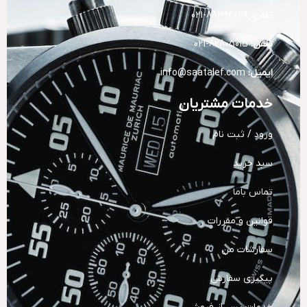
تلفن:
88394028-021
تلفن:
82805015-021
ایمیل:
info@saatalef.com
خدمات مشتریان
ورود / ثبت نام
سبد خرید
تماس باما
قوانین و مقررات
سفارشات من
پیگیری سفارش