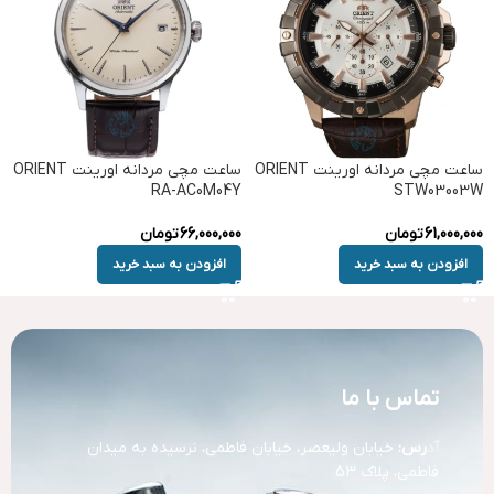
ساعت مچی مردانه اورینت ORIENT
ساعت مچی مردانه اورینت ORIENT
RA-AC0M04Y
STW03003W
61,000,000
تومان
66,000,000
تومان
افزودن به سبد خرید
افزودن به سبد خرید
تماس با ما
آد
رس:
خیابان ولیعصر، خیابان فاطمی، نرسیده به میدان
فاطمی، پلاک 53