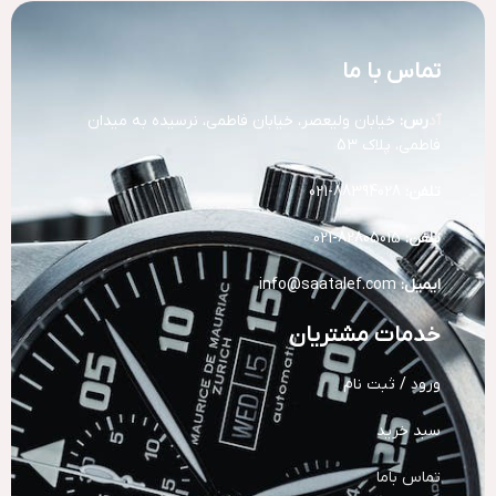
تماس با ما
آد
رس:
خیابان ولیعصر، خیابان فاطمی، نرسیده به میدان
فاطمی، پلاک 53
تلفن:
88394028-021
تلفن:
82805015-021
ایمیل:
info@saatalef.com
خدمات مشتریان
ورود / ثبت نام
سبد خرید
تماس باما