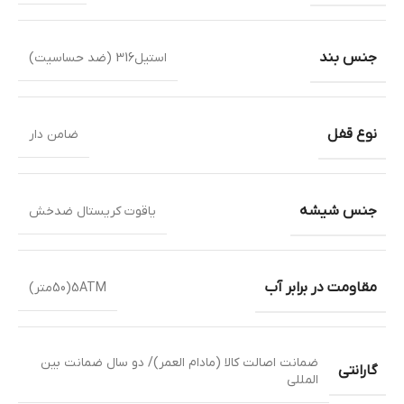
جنس بند
استیل316 (ضد حساسیت)
نوع قفل
ضامن دار
جنس شیشه
یاقوت کریستال ضدخش
مقاومت در برابر آب
5ATM(50متر)
ضمانت اصالت کالا (مادام العمر)/ دو سال ضمانت بین
گارانتی
المللی