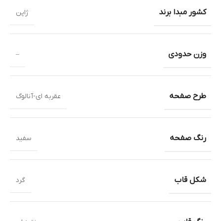
کشور مبدا برند
ژاپن
وزن حدودی
–
طرح صفحه
عقربه ای-آنالوگ
رنگ صفحه
سفید
شکل قاب
گرد