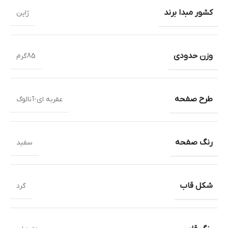
کشور مبدا برند
ژاپن
وزن حدودی
85گرم
طرح صفحه
عقربه ای-آنالوگ
رنگ صفحه
سفید
شکل قاب
گرد