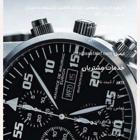
آد
رس:
خیابان ولیعصر، خیابان فاطمی، نرسیده به میدان
فاطمی، پلاک 53
تلفن:
88394028-021
تلفن:
82805015-021
ایمیل:
info@saatalef.com
خدمات مشتریان
ورود / ثبت نام
سبد خرید
تماس باما
قوانین و مقررات
سفارشات من