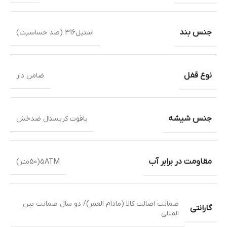
جنس بند
استیل316 (ضد حساسیت)
نوع قفل
ضامن دار
جنس شیشه
یاقوت کریستال ضدخش
مقاومت در برابر آب
5ATM(50متر)
ضمانت اصالت کالا (مادام العمر)/ دو سال ضمانت بین
گارانتی
المللی