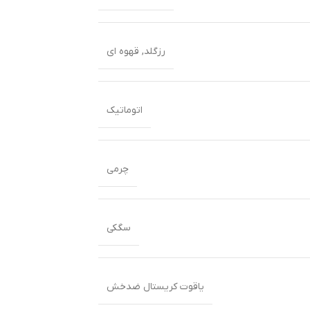
رزگلد
,
قهوه ای
اتوماتیک
چرمی
سگکی
یاقوت کریستال ضدخش