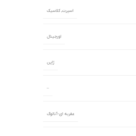
اسپرت
,
کلاسیک
اورجینال
ژاپن
–
عقربه ای-آنالوگ