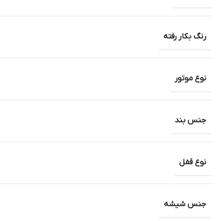
رنگ بکار رفته
نوع موتور
جنس بند
نوع قفل
جنس شیشه