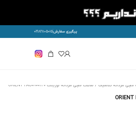
پیگیری سفارش
02182805015
مچی مردانه کلاسیک
/
ساعت مچی مردانه اورینت ORIENT FAC08001T0