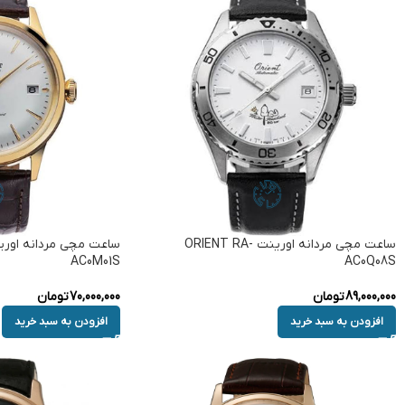
ساعت مچی مردانه اورینت ORIENT RA-
AC0M01S
AC0Q08S
89,000,000
تومان
70,000,000
تومان
افزودن به سبد خرید
افزودن به سبد خرید