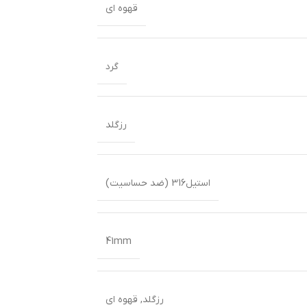
قهوه ای
گرد
رزگلد
استیل316 (ضد حساسیت)
41mm
رزگلد
,
قهوه ای