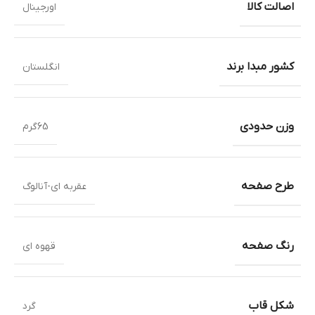
اصالت کالا
اورجینال
کشور مبدا برند
انگلستان
وزن حدودی
65گرم
طرح صفحه
عقربه ای-آنالوگ
رنگ صفحه
قهوه ای
شکل قاب
گرد