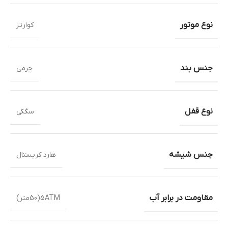
نوع موتور
کوارتز
جنس بند
چرمی
نوع قفل
سگکی
جنس شیشه
هارد کریستال
مقاومت در برابر آب
5ATM(50متر)