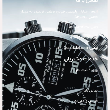
تماس با ما
آد
رس:
خیابان ولیعصر، خیابان فاطمی، نرسیده به میدان
فاطمی، پلاک 53
تلفن:
88394028-021
تلفن:
82805015-021
ایمیل:
info@saatalef.com
خدمات مشتریان
ورود / ثبت نام
سبد خرید
تماس باما
قوانین و مقررات