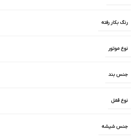
رنگ بکار رفته
نوع موتور
جنس بند
نوع قفل
جنس شیشه