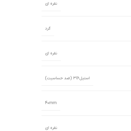
نقره ای
گرد
نقره ای
استیل316 (ضد حساسیت)
40mm
نقره ای