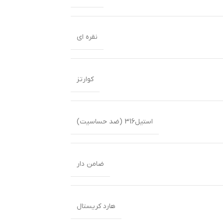
نقره ای
کوارتز
استیل316 (ضد حساسیت)
ضامن دار
هارد کریستال