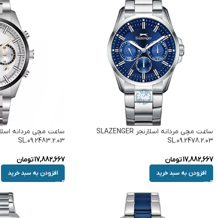
ساعت مچی مردانه اسلازنجر SLAZENGER
SL.09.2483.2.03
SL.09.2478.2.03
17,882,667
تومان
17,882,667
تومان
افزودن به سبد خرید
افزودن به سبد خرید