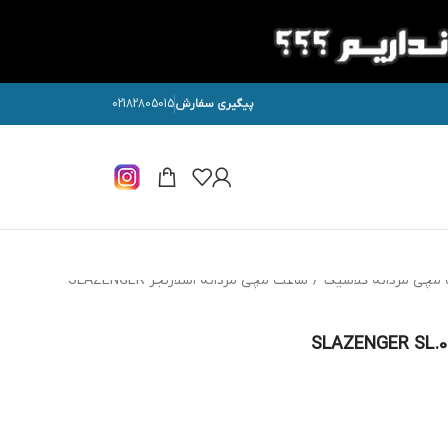
پیگیری سفارش
02182805015
مچی مردانه کلاسیک
/
ساعت مچی مردانه اسلازنجر SLAZENGER