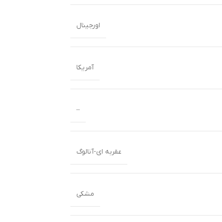
اورجینال
آمریکا
–
عقربه ای-آنالوگ
مشکی