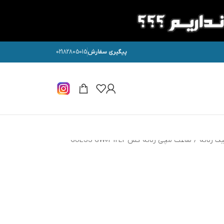
پیگیری سفارش
02182805015
ک زنانه
/
ساعت مچی زنانه گس GUESS GW0312L2