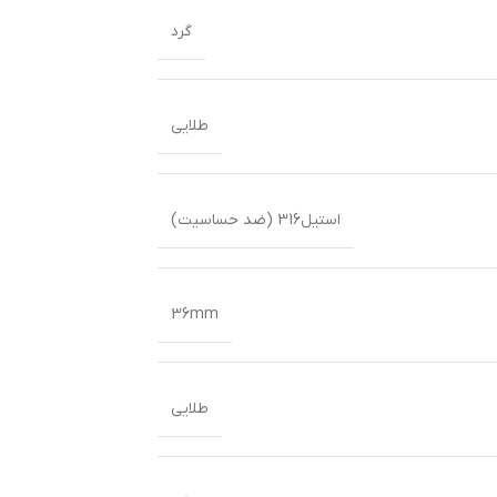
گرد
طلایی
استیل316 (ضد حساسیت)
36mm
طلایی