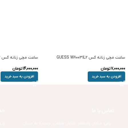
ساعت مچی زنانه گس GUESS W80031L2
ساعت مچی زنانه گس GUESS W1142L2
7,000,000
تومان
14,000,000
تومان
افزودن به سبد خرید
افزودن به سبد خرید
تماس با ما
خد
آد
رس:
خیابان ولیعصر، خیابان فاطمی، نرسیده به میدان
ورو