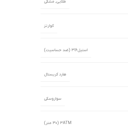
طلایی
,
مشکی
کوارتز
استیل316 (ضد حساسیت)
هارد کریستال
سواروسکی
3ATM (30 متر)