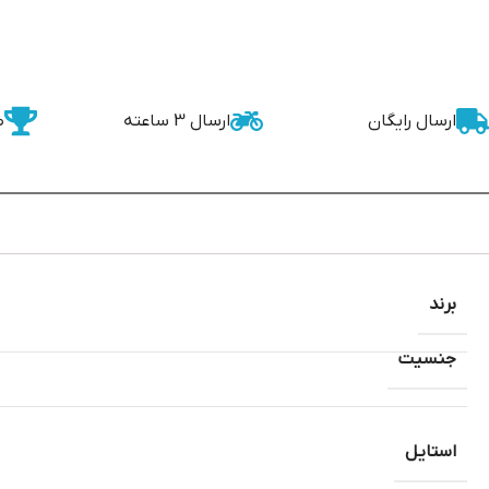
ارسال رایگان
ارسال 3 ساعته
ض
برند
جنسیت
استایل