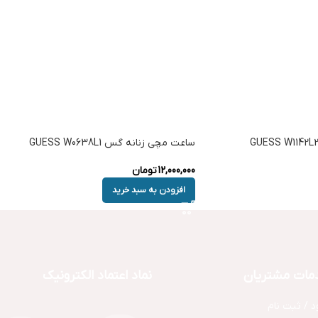
ساعت مچی زنانه گس GUESS W0638L1
12,000,000
تومان
افزودن به سبد خرید
مات مشتریان
نماد اعتماد الکترونیک
د / ثبت نام