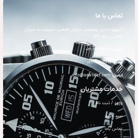
تماس با ما
آد
رس:
خیابان ولیعصر، خیابان فاطمی، نرسیده به میدان
فاطمی، پلاک 53
تلفن:
88394028-021
تلفن:
82805015-021
ایمیل:
info@saatalef.com
خدمات مشتریان
ورود / ثبت نام
سبد خرید
تماس باما