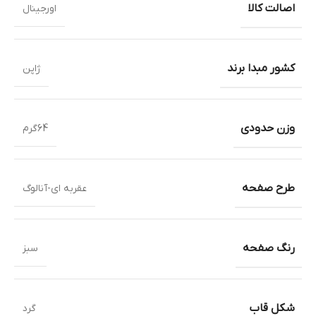
اصالت کالا
اورجینال
کشور مبدا برند
ژاپن
وزن حدودی
64گرم
طرح صفحه
عقربه ای-آنالوگ
رنگ صفحه
سبز
شکل قاب
گرد