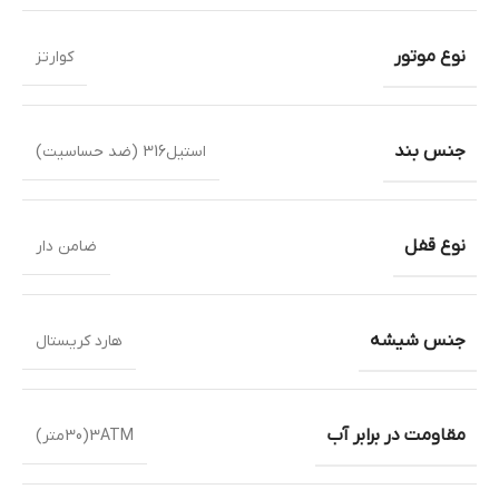
نوع موتور
کوارتز
جنس بند
استیل316 (ضد حساسیت)
نوع قفل
ضامن دار
جنس شیشه
هارد کریستال
مقاومت در برابر آب
3ATM(30متر)