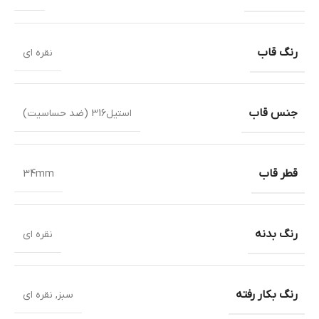
رنگ قاب
نقره ای
جنس قاب
استیل316 (ضد حساسیت)
قطر قاب
34mm
رنگ بدنه
نقره ای
رنگ بکار رفته
سبز
,
نقره ای