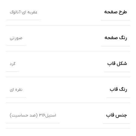
طرح صفحه
عقربه ای-آنالوگ
رنگ صفحه
صورتی
شکل قاب
گرد
رنگ قاب
نقره ای
جنس قاب
استیل316 (ضد حساسیت)