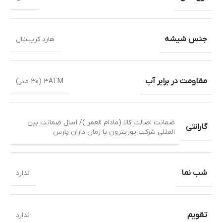
جنس شیشه
هارد کریستال
مقاومت در برابر آب
3ATM (30 متر)
ضمانت اصالت کالا (مادام العمر )/ 1سال ضمانت بین
گارانتی
المللی شرکت پوزیترون یا زمان داران پارس
شب نما
ندارد
تقویم
ندارد