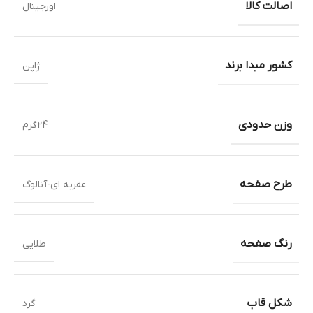
اصالت کالا
اورجینال
کشور مبدا برند
ژاپن
وزن حدودی
24گرم
طرح صفحه
عقربه ای-آنالوگ
رنگ صفحه
طلایی
شکل قاب
گرد