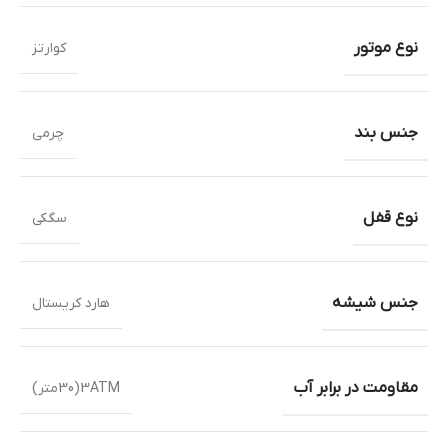
نوع موتور
کوارتز
جنس بند
چرمی
نوع قفل
سگکی
جنس شیشه
هارد کریستال
مقاومت در برابر آب
3ATM(30متر)