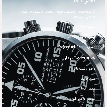
تماس با ما
آد
رس:
خیابان ولیعصر، خیابان فاطمی، نرسیده به میدان
فاطمی، پلاک 53
تلفن:
88394028-021
تلفن:
82805015-021
ایمیل:
info@saatalef.com
خدمات مشتریان
ورود / ثبت نام
سبد خرید
تماس باما
قوانین و مقررات