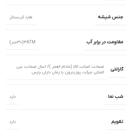
جنس شیشه
هارد کریستال
مقاومت در برابر آب
3ATM(30متر)
ضمانت اصالت کالا (مادام العمر )/ 1سال ضمانت بین
گارانتی
المللی شرکت پوزیترون یا زمان داران پارس
شب نما
دارد
تقویم
دارد