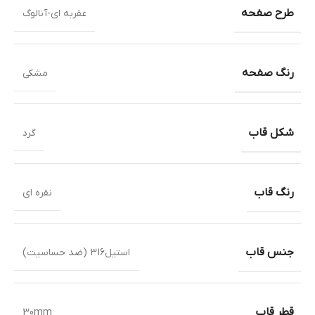
طرح صفحه
عقربه ای-آنالوگ
رنگ صفحه
مشکی
شکل قاب
گرد
رنگ قاب
نقره ای
جنس قاب
استیل316 (ضد حساسیت)
قطر قاب
30mm