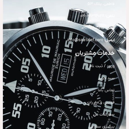
فاطمی، پلاک 53
تلفن:
88394028-021
تلفن:
82805015-021
ایمیل:
info@saatalef.com
خدمات مشتریان
ورود / ثبت نام
سبد خرید
تماس باما
قوانین و مقررات
سفارشات من
پیگیری سفارش