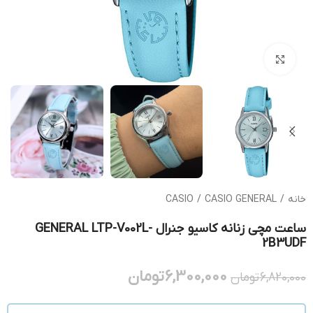
بزرگنمایی تصویر
خانه
/
CASIO GENERAL
/
CASIO
ساعت مچی زنانه کاسیو جنرال GENERAL LTP-V002L-
2B3UDF
6,300,000
تومان
6,820,000
تومان