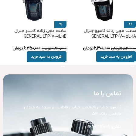
-7%
-8%
ساعت مچی زنانه کاسیو جنرال
ساعت مچی زنانه کاسیو جنرال
GENERAL LTP-V001L-1B
GENERAL LTP-V005L-1A
6,300,000
تومان
6,350,000
تومان
6,820,000
تومان
6,820,000
تومان
افزودن به سبد خرید
افزودن به سبد خرید
تماس با ما
آد
رس:
خیابان ولیعصر، خیابان فاطمی، نرسیده به میدان
فاطمی، پلاک 53
تلفن:
88394028-021