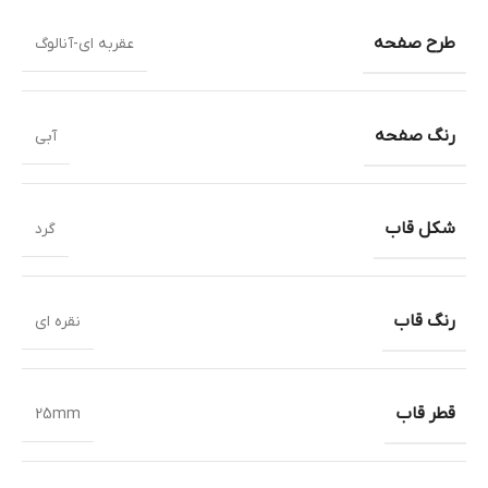
طرح صفحه
عقربه ای-آنالوگ
رنگ صفحه
آبی
شکل قاب
گرد
رنگ قاب
نقره ای
قطر قاب
25mm