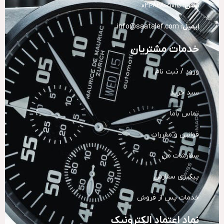
تلفن:
82805015-021
ایمیل:
info@saatalef.com
خدمات مشتریان
ورود / ثبت نام
سبد خرید
تماس باما
قوانین و مقررات
سفارشات من
پیگیری سفارش
خدمات پس از فروش
نماد اعتماد الکترونیک