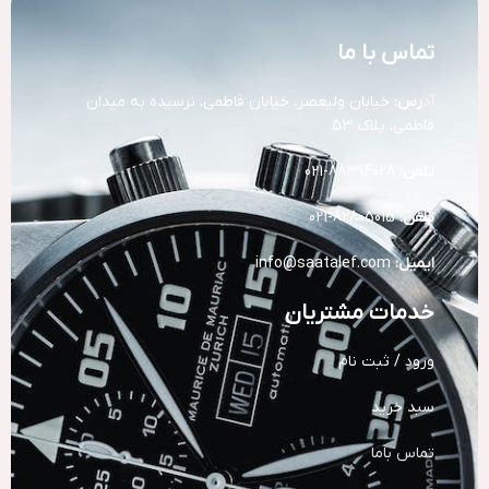
تماس با ما
آد
رس:
خیابان ولیعصر، خیابان فاطمی، نرسیده به میدان
فاطمی، پلاک 53
تلفن:
88394028-021
تلفن:
82805015-021
ایمیل:
info@saatalef.com
خدمات مشتریان
ورود / ثبت نام
سبد خرید
تماس باما