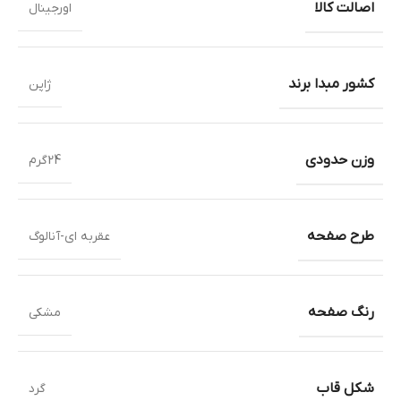
اصالت کالا
اورجینال
کشور مبدا برند
ژاپن
وزن حدودی
24گرم
طرح صفحه
عقربه ای-آنالوگ
رنگ صفحه
مشکی
شکل قاب
گرد