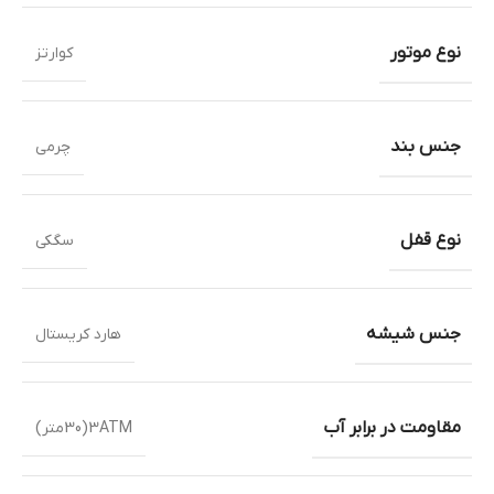
نوع موتور
کوارتز
جنس بند
چرمی
نوع قفل
سگکی
جنس شیشه
هارد کریستال
مقاومت در برابر آب
3ATM(30متر)