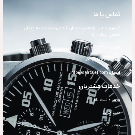
تماس با ما
آد
رس:
خیابان ولیعصر، خیابان فاطمی، نرسیده به میدان
فاطمی، پلاک 53
تلفن:
88394028-021
تلفن:
82805015-021
ایمیل:
info@saatalef.com
خدمات مشتریان
ورود / ثبت نام
سبد خرید
تماس باما