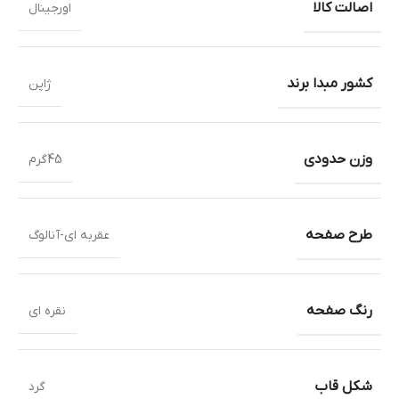
اصالت کالا
اورجینال
کشور مبدا برند
ژاپن
وزن حدودی
45گرم
طرح صفحه
عقربه ای-آنالوگ
رنگ صفحه
نقره ای
شکل قاب
گرد