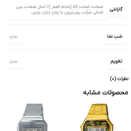
ضمانت اصالت کالا (مادام العمر )/ 1سال ضمانت بین
گارانتی
المللی شرکت پوزیترون یا زمان داران پارس
شب نما
ندارد
تقویم
ندارد
نظرات (0)
محصولات مشابه