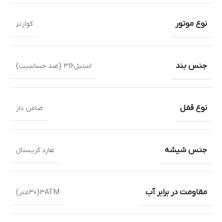
نوع موتور
کوارتز
جنس بند
استیل316 (ضد حساسیت)
نوع قفل
ضامن دار
جنس شیشه
هارد کریستال
مقاومت در برابر آب
3ATM(30متر)