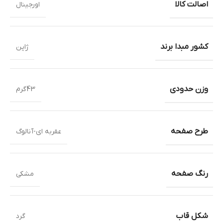
اصالت کالا
اورجینال
کشور مبدا برند
ژاپن
وزن حدودی
43گرم
طرح صفحه
عقربه ای-آنالوگ
رنگ صفحه
مشکی
شکل قاب
گرد