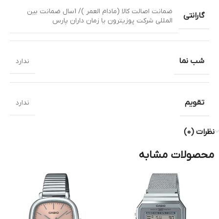
ضمانت اصالت کالا (مادام العمر )/ 1سال ضمانت بین
گارانتی
المللی شرکت پوزیترون یا زمان داران پارس
شب نما
ندارد
تقویم
ندارد
نظرات (0)
محصولات مشابه