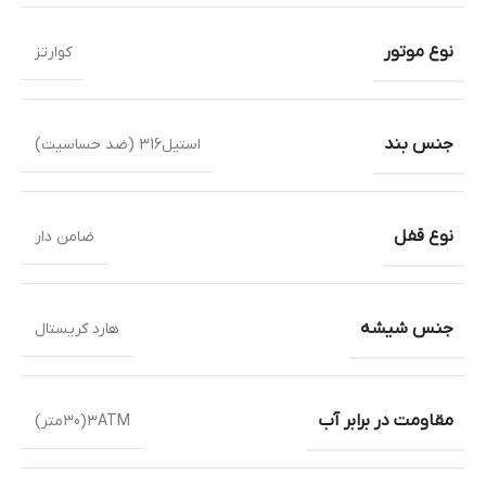
نوع موتور
کوارتز
جنس بند
استیل316 (ضد حساسیت)
نوع قفل
ضامن دار
جنس شیشه
هارد کریستال
مقاومت در برابر آب
3ATM(30متر)