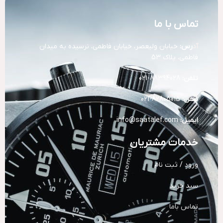
تماس با ما
آد
رس:
خیابان ولیعصر، خیابان فاطمی، نرسیده به میدان
فاطمی، پلاک 53
تلفن:
88394028-021
تلفن:
82805015-021
ایمیل:
info@saatalef.com
خدمات مشتریان
ورود / ثبت نام
سبد خرید
تماس باما