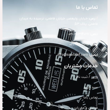
تماس با ما
آد
رس:
خیابان ولیعصر، خیابان فاطمی، نرسیده به میدان
فاطمی، پلاک 53
تلفن:
88394028-021
تلفن:
82805015-021
ایمیل:
info@saatalef.com
خدمات مشتریان
ورود / ثبت نام
سبد خرید
تماس باما
قوانین و مقررات