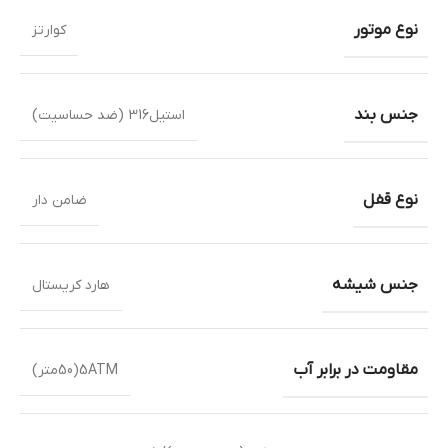
نوع موتور
کوارتز
جنس بند
استیل316 (ضد حساسیت)
نوع قفل
ضامن دار
جنس شیشه
هارد کریستال
مقاومت در برابر آب
5ATM(50متر)