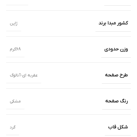
کشور مبدا برند
ژاپن
وزن حدودی
68گرم
طرح صفحه
عقربه ای-آنالوگ
رنگ صفحه
مشکی
شکل قاب
گرد