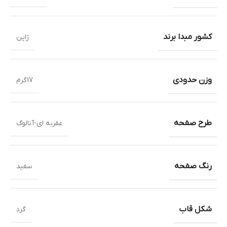
کشور مبدا برند
ژاپن
وزن حدودی
17گرم
طرح صفحه
عقربه ای-آنالوگ
رنگ صفحه
سفید
شکل قاب
گرد