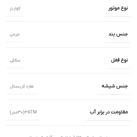
نوع موتور
کوارتز
جنس بند
چرمی
نوع قفل
سگکی
جنس شیشه
هارد کریستال
مقاومت در برابر آب
3ATM(30متر)