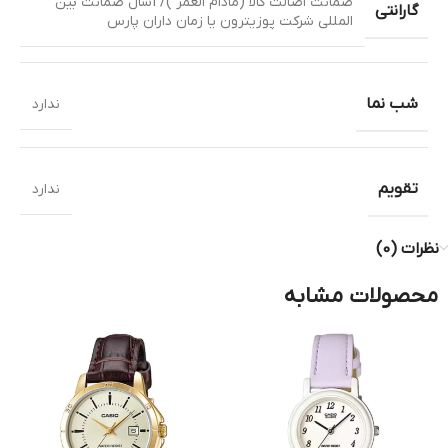
ضمانت اصالت کالا (مادام العمر )/ 1سال ضمانت بین
گارانتی
المللی شرکت پوزیترون یا زمان داران پارس
شب نما
ندارد
تقویم
ندارد
نظرات (0)
محصولات مشابه