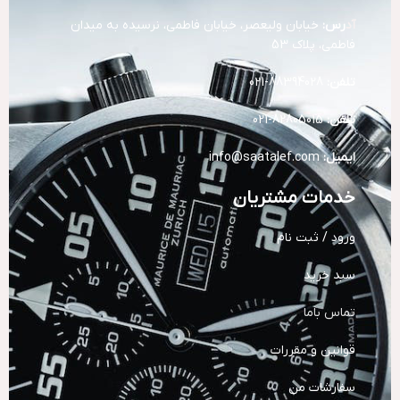
آد
رس:
خیابان ولیعصر، خیابان فاطمی، نرسیده به میدان
فاطمی، پلاک 53
تلفن:
88394028-021
تلفن:
82805015-021
ایمیل:
info@saatalef.com
خدمات مشتریان
ورود / ثبت نام
سبد خرید
تماس باما
قوانین و مقررات
سفارشات من