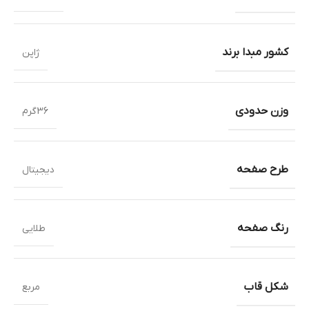
کشور مبدا برند
ژاپن
وزن حدودی
36گرم
طرح صفحه
دیجیتال
رنگ صفحه
طلایی
شکل قاب
مربع