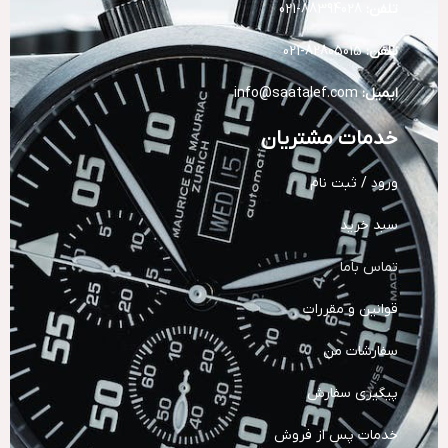
تلفن:
88394028-021
تلفن:
82805015-021
ایمیل:
info@saatalef.com
خدمات مشتریان
ورود / ثبت نام
سبد خرید
تماس باما
قوانین و مقررات
سفارشات من
پیگیری سفارش
خدمات پس از فروش