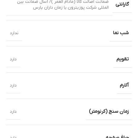
ضمانت اصالت کالا (مادام العمر )/ 1سال ضمانت بین
گارانتی
المللی شرکت پوزیترون یا زمان داران پارس
شب نما
ندارد
تقویم
دارد
آلارم
دارد
زمان سنج (کرنومتر)
دارد
چراغ صفحه
دارد