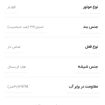
نوع موتور
کوارتز
جنس بند
استیل316 (ضد حساسیت)
نوع قفل
ضامن دار
جنس شیشه
هارد کریستال
مقاومت در برابر آب
3ATM(30متر)