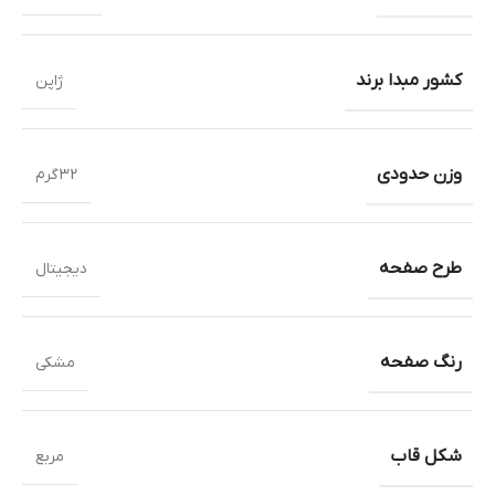
کشور مبدا برند
ژاپن
وزن حدودی
32گرم
طرح صفحه
دیجیتال
رنگ صفحه
مشکی
شکل قاب
مربع