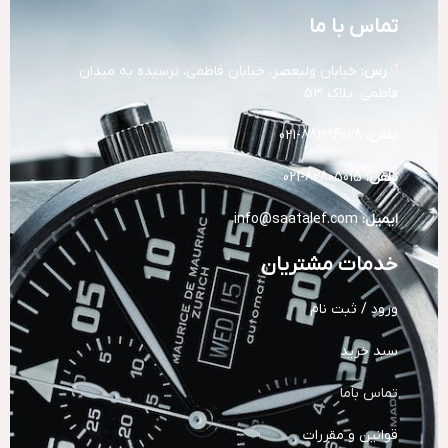
تماس با ما
آد
رس:
خیابان ولیعصر، خیابان فاطمی، نرسیده به میدان
فاطمی، پلاک 53
تلفن:
88394028-021
تلفن:
82805015-021
ایمیل:
info@saatalef.com
خدمات مشتریان
ورود / ثبت نام
سبد خرید
تماس باما
قوانین و مقررات