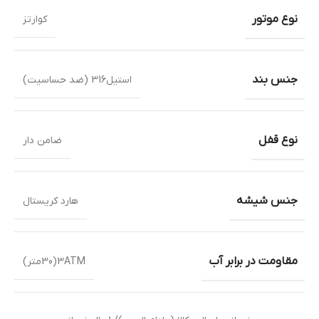
نوع موتور
کوارتز
جنس بند
استیل316 (ضد حساسیت)
نوع قفل
ضامن دار
جنس شیشه
هارد کریستال
مقاومت در برابر آب
3ATM(30متر)