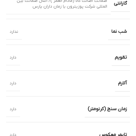
ضمانت اصالت کالا (مادام العمر )/ 1سال ضمانت بین
گارانتی
المللی شرکت پوزیترون یا زمان داران پارس
شب نما
ندارد
تقویم
دارد
آلارم
دارد
زمان سنج (کرنومتر)
دارد
تایمر معکوس
دارد