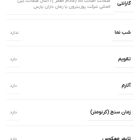
ضمانت اصالت کالا (مادام العمر )/ 1سال ضمانت بین
گارانتی
المللی شرکت پوزیترون یا زمان داران پارس
شب نما
ندارد
تقویم
دارد
آلارم
دارد
زمان سنج (کرنومتر)
دارد
تایمر معکوس
دارد