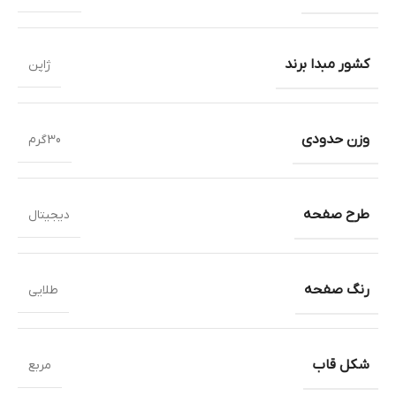
کشور مبدا برند
ژاپن
وزن حدودی
30گرم
طرح صفحه
دیجیتال
رنگ صفحه
طلایی
شکل قاب
مربع