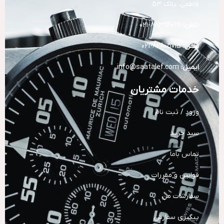
فاطمی، پلاک 53
تلفن:
88394028-021
تلفن:
82805015-021
ایمیل:
info@saatalef.com
خدمات مشتریان
ورود / ثبت نام
سبد خرید
تماس باما
قوانین و مقررات
سفارشات من
پیگیری سفارش