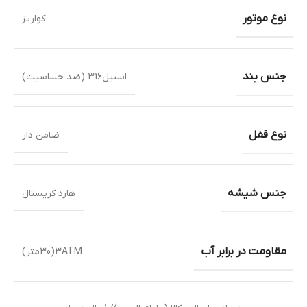
نوع موتور
کوارتز
جنس بند
استیل316 (ضد حساسیت)
نوع قفل
ضامن دار
جنس شیشه
هارد کریستال
مقاومت در برابر آب
3ATM(30متر)